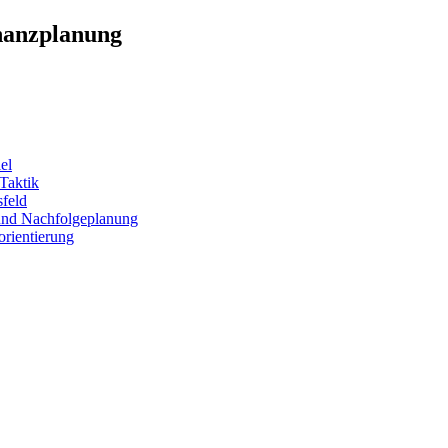
nanzplanung
el
 Taktik
sfeld
 und Nachfolgeplanung
orientierung