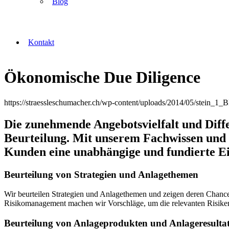
Blog
Kontakt
Ökonomische Due Diligence
https://straessleschumacher.ch/wp-content/uploads/2014/05/stein_
Die zunehmende Angebotsvielfalt und Diff
Beurteilung. Mit unserem Fachwissen und 
Kunden eine unabhängige und fundierte E
Beurteilung von Strategien und Anlagethemen
Wir beurteilen Strate­gien und Anlageth­e­men und zeigen deren Chan­
Risiko­man­age­ment machen wir Vorschläge, um die rel­e­van­ten Risike
Beurteilung von Anlageprodukten und Anlageresulta