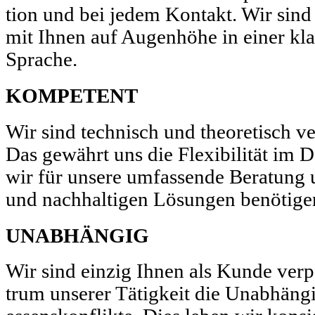
tion und bei jedem Kon­takt. Wir sind 
mit Ihnen auf Augen­höhe in ein­er kl
Sprache.
KOMPETENT
Wir sind tech­nisch und the­o­retisch ve
Das gewährt uns die Flex­i­bil­ität i
wir für unsere umfassende Beratung 
und nach­halti­gen Lösun­gen benötige
UNABHÄNGIG
Wir sind einzig Ihnen als Kunde verpf
trum unser­er Tätigkeit die Unab­hängig