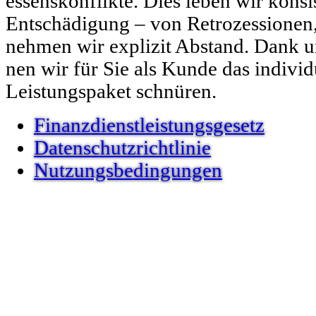
essen­skon­flik­te. Dies leben wir kon­si
Entschädi­gung – von Retrozes­sio­nen
nehmen wir expliz­it Abstand. Dank u
nen wir für Sie als Kunde das indi­vidu­e
Leis­tungspaket schnüren.
Finanzdienstleistungsgesetz
Datenschutzrichtlinie
Nutzungsbedingungen