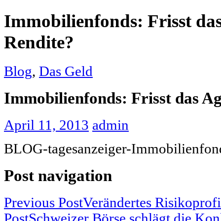
Immobilienfonds: Frisst das
Rendite?
Blog
,
Das Geld
Immobilienfonds: Frisst das Ag
April 11, 2013
admin
BLOG-tage­sanzeiger-Immo­bilien­fon
Post navigation
Previous Post
Verändertes Risikoprof
Post
Schweizer Börse schlägt die Ko